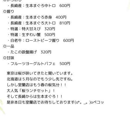
・長崎産：生本まぐろ中トロ 600円
◎握り
・長崎産：生本まぐろ赤身 400円
・長崎産：生本まぐろ大トロ 810円
・特選：特大甘えび 320円
・特選：生ずわい蟹 500円
・白老牛：ローストビーフ握り 600円
◎一品
・たこの吸盤揚げ 320円
◎甘味
・フルーツヨーグルトパフェ 500円
東京は桜が咲いてきたと聞いています。
北海道は５月なのでもう少し先ですね。
しかし室蘭店はもう春の桜気分！！
大人気「桜ランチセット」！
そして長崎からは生本まぐろ！！
是非本日も室蘭店でお待ちしております(o*。_。)oペコッ