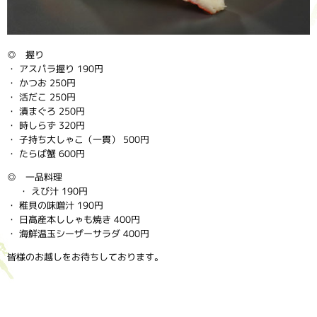
◎ 握り
・ アスパラ握り 190円
・ かつお 250円
・ 活だこ 250円
・ 漬まぐろ 250円
・ 時しらず 320円
・ 子持ち大しゃこ（一貫） 500円
・ たらば蟹 600円
◎ 一品料理
・ えび汁 190円
・ 稚貝の味噌汁 190円
・ 日髙産本ししゃも焼き 400円
・ 海鮮温玉シーザーサラダ 400円
皆様のお越しをお待ちしております。