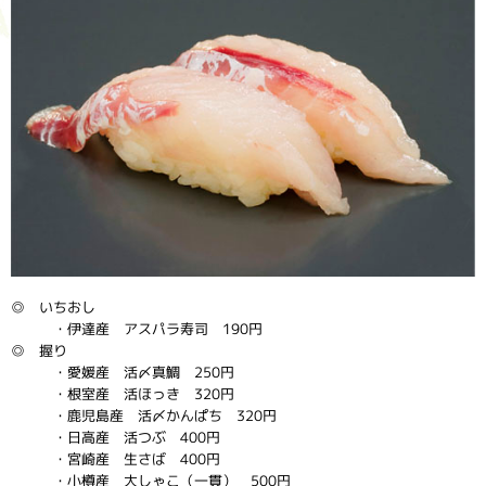
◎ いちおし
・伊達産 アスパラ寿司 190円
◎ 握り
・愛媛産 活〆真鯛 250円
・根室産 活ほっき 320円
・鹿児島産 活〆かんぱち 320円
・日高産 活つぶ 400円
・宮崎産 生さば 400円
・小樽産 大しゃこ（一貫） 500円