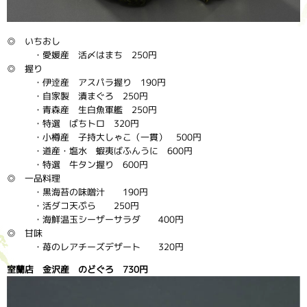
◎ いちおし
・愛媛産 活〆はまち 250円
◎ 握り
・伊逹産 アスパラ握り 190円
・自家製 漬まぐろ 250円
・青森産 生白魚軍艦 250円
・特選 ばちトロ 320円
・小樽産 子持大しゃこ（一貫） 500円
・道産・塩水 蝦夷ばふんうに 600円
・特選 牛タン握り 600円
◎ 一品料理
・黒海苔の味噌汁 190円
・活ダコ天ぷら 250円
・海鮮温玉シーザーサラダ 400円
◎ 甘味
・苺のレアチーズデザート 320円
室蘭店 金沢産 のどぐろ 730円