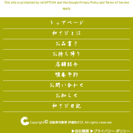
This site is protected by reCAPTCHA and the Google
Privacy Policy
and
Terms of Service
apply.
トップページ
和さびとは
お品書き
お持ち帰り
店舗紹介
順番予約
お問い合わせ
お知らせ
和さび日記
©
Copyright
回転寿司割烹 伊達和さび
, All rights reserved.
▶︎会社概要
▶︎プライバシー ポリシー