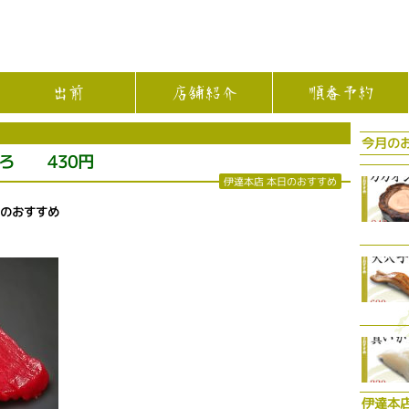
出前
店舗紹介
順番予約
今月の
ろ 430円
伊達本店 本日のおすすめ
日のおすすめ
伊達本