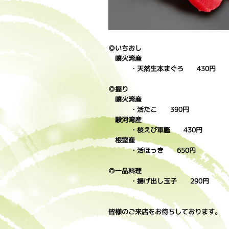
◎いちおし
噴火湾産
・天然生本まぐろ 430円
◎握り
噴火湾産
・活たこ 390円
駿河湾産
・桜えび軍艦 430円
根室産
・活ほっき 650円
◎一品料理
・揚げ出し玉子 290円
皆様のご来店をお待ちしております。