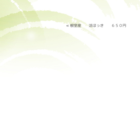
«
根室産 活ほっき ６５０円