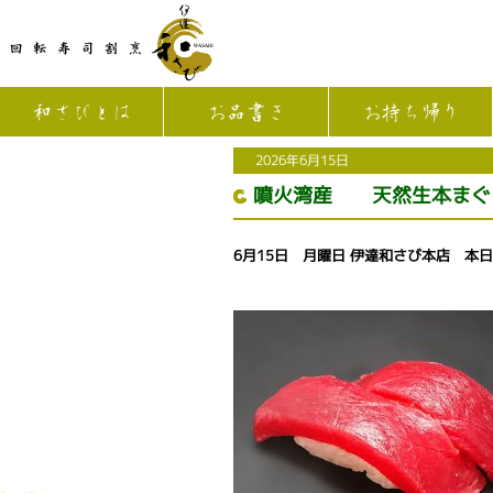
和さびとは
お品書き
お持ち帰り
2026年6月15日
噴火湾産 天然生本まぐ
6月15日 月曜日 伊達和さび本店 本