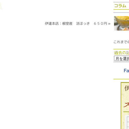
コラム
伊達本店：根室産 活ほっき ６５０円
»
これまで
過去の