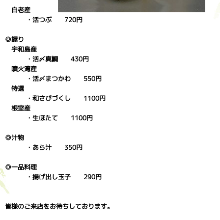
白老産
・活つぶ 720円
◎握り
宇和島産
・活〆真鯛 430円
噴火湾産
・活〆まつかわ 550円
特選
・和さびづくし 1100円
根室産
・生ほたて 1100円
◎汁物
・あら汁 350円
◎一品料理
・揚げ出し玉子 290円
皆様のご来店をお待ちしております。