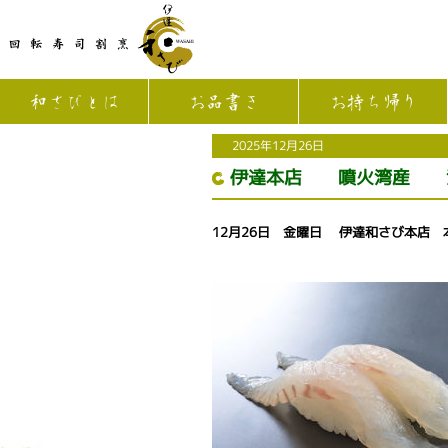
和さびとは
お品書き
お持ち帰り
2025年12月26日
伊達本店 噴火湾産 活
12月26日 金曜日 伊達和さび本店 