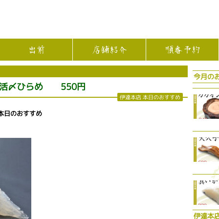
出前
店舗紹介
順番予約
今月の
〆ひらめ 550円
伊達本店 本日のおすすめ
本日のおすすめ
伊達本