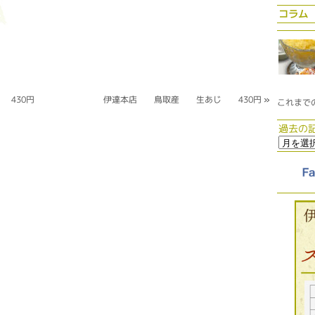
コラム
430円
伊達本店 鳥取産 生あじ 430円
»
これまで
過去の