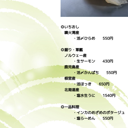
◎いちおし
噴火湾産
・活〆ひらめ 550円
◎握り・軍艦
ノルウェー産
・生サーモン 430円
鹿児島産
・活〆かんぱち 550円
根室産
・活ほっき 650円
北海道産
・塩水生うに 1540円
◎一品料理
・インカのめざめのポタージュ 
・塩らーめん 550円