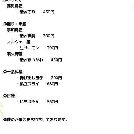
◎いちおし
鹿児島産
・活〆ぶり 450円
◎握り・軍艦
宇和島産
・活〆真鯛 390円
ノルウェー産
・生サーモン 390円
噴火湾産
・活〆まつかわ 450円
◎一品料理
・揚げ出し玉子 290円
・帆立フライ 680円
◎甘味
・いもぱふぇ 560円
皆様のご来店をお待ちしております。