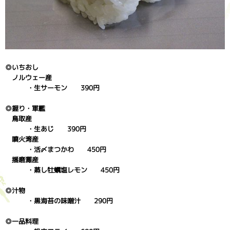
◎いちおし
ノルウェー産
・生サーモン 390円
◎握り・軍艦
鳥取産
・生あじ 390円
噴火湾産
・活〆まつかわ 450円
播磨灘産
・蒸し牡蠣塩レモン 450円
◎汁物
・黒海苔の味噌汁 290円
◎一品料理