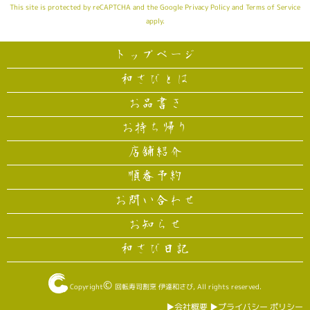
This site is protected by reCAPTCHA and the Google
Privacy Policy
and
Terms of Service
apply.
トップページ
和さびとは
お品書き
お持ち帰り
店舗紹介
順番予約
お問い合わせ
お知らせ
和さび日記
©
Copyright
回転寿司割烹 伊達和さび
, All rights reserved.
▶︎会社概要
▶︎プライバシー ポリシー