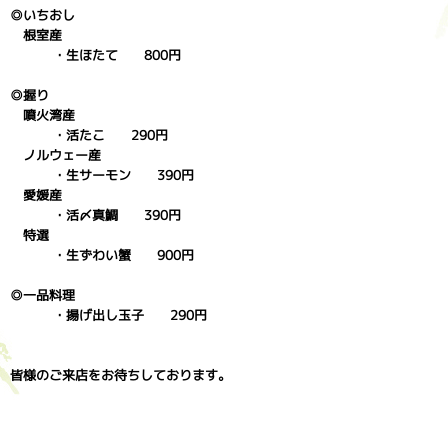
◎いちおし
根室産
・生ほたて 800円
◎握り
噴火湾産
・活たこ 290円
ノルウェー産
・生サーモン 390円
愛媛産
・活〆真鯛 390円
特選
・生ずわい蟹 900円
◎一品料理
・揚げ出し玉子 290円
皆様のご来店をお待ちしております。