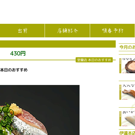
出前
店舗紹介
順番予約
今月の
 430円
室蘭店 本日のおすすめ
 本日のおすすめ
伊達本