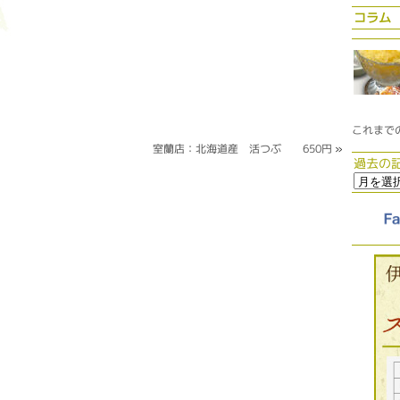
コラム
これまで
室蘭店：北海道産 活つぶ 650円
»
過去の