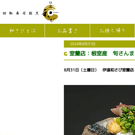
和さびとは
お品書き
お持ち帰り
2024年8月31日
室蘭店：根室産 旬さんま
8月31日（土曜日） 伊達和さび室蘭店