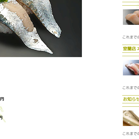
これまで
室蘭店
これまで
円
お知ら
円
これまで