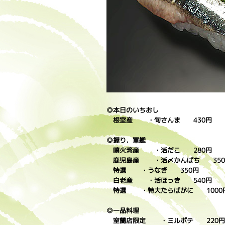
◎本日のいちおし
根室産 ・旬さんま 430円
◎握り．軍艦
噴火湾産 ・活だこ 280円
鹿児島産 ・活〆かんぱち 350
特選 ・うなぎ 350円
白老産 ・活ほっき 540円
特選 ・特大たらばがに 1000
◎一品料理
室蘭店限定 ・ミルポテ 220円