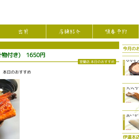
出前
店舗紹介
順番予約
今月の
物付き) 1650円
室蘭店 本日のおすすめ
店 本日のおすすめ
伊達本