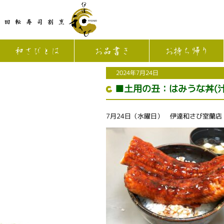
和さびとは
お品書き
お持ち帰り
2024年7月24日
■土用の丑：はみうな丼(汁
7月24日（水曜日） 伊達和さび室蘭