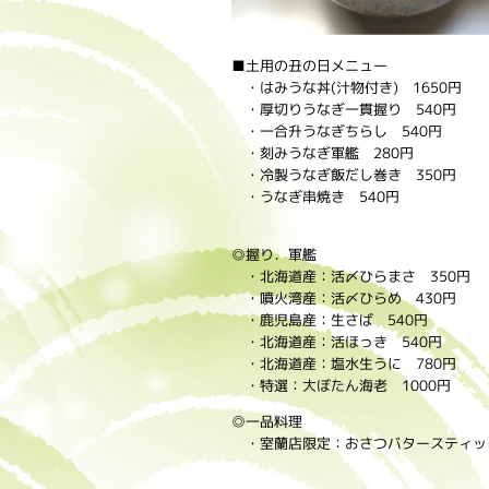
■土用の丑の日メニュー
・はみうな丼(汁物付き) 1650円
・厚切りうなぎ一貫握り 540円
・一合升うなぎちらし 540円
・刻みうなぎ軍艦 280円
・冷製うなぎ飯だし巻き 350円
・うなぎ串焼き 540円
◎握り．軍艦
・北海道産：活〆ひらまさ 350円
・噴火湾産：活〆ひらめ 430円
・鹿児島産：生さば 540円
・北海道産：活ほっき 540円
・北海道産：塩水生うに 780円
・特選：大ぼたん海老 1000円
◎一品料理
・室蘭店限定：おさつバタースティック