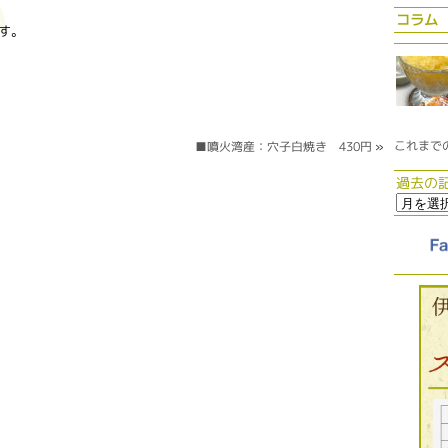
コラム
す。
これまで
■噴火湾産：穴子白焼き 430円
»
過去の