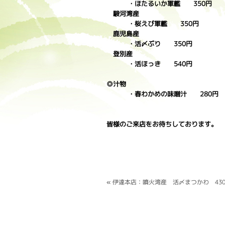
・ほたるいか軍艦 350円
駿河湾産
・桜えび軍艦 350円
鹿児島産
・活〆ぶり 350円
登別産
・活ほっき 540円
◎汁物
・春わかめの味噌汁 280円
皆様のご来店をお待ちしております。
«
伊達本店：噴火湾産 活〆まつかわ 43