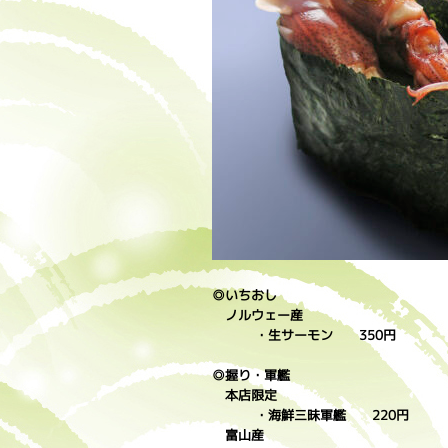
◎いちおし
ノルウェー産
・生サーモン 350円
◎握り・軍艦
本店限定
・海鮮三昧軍艦 220円
富山産