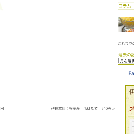
コラム
これまで
過去の
0円
伊達本店：根室産 活ほたて 540円
»