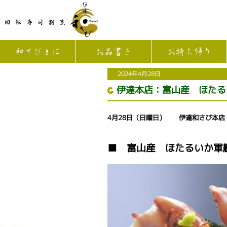
和さびとは
お品書き
お持ち帰り
2024年4月28日
伊達本店：富山産 ほたる
4月28日（日曜日） 伊達和さび本店
■ 富山産 ほたるいか軍艦