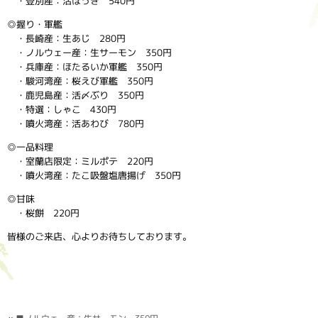
・登別産：活ほっき 540円
◎握り・軍艦
・長崎産：生あじ 280円
・ノルウェー産：生サーモン 350円
・兵庫産：ほたるいか軍艦 350円
・駿河湾産：桜えび軍艦 350円
・鹿児島産：活〆ぶり 350円
・特選：しゃこ 430円
・噴火湾産：活あわび 780円
◎一品料理
・室蘭店限定：ミルポテ 220円
・噴火湾産：たこ吸盤塩唐揚げ 350円
◎甘味
・桜餅 220円
皆様のご来店、心よりお待ちしております。