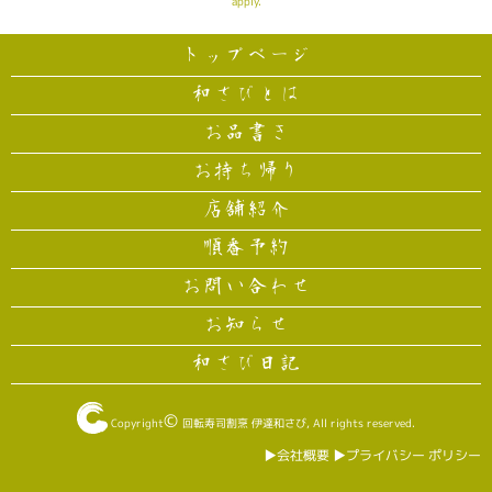
apply.
トップページ
和さびとは
お品書き
お持ち帰り
店舗紹介
順番予約
お問い合わせ
お知らせ
和さび日記
©
Copyright
回転寿司割烹 伊達和さび
, All rights reserved.
▶︎会社概要
▶︎プライバシー ポリシー