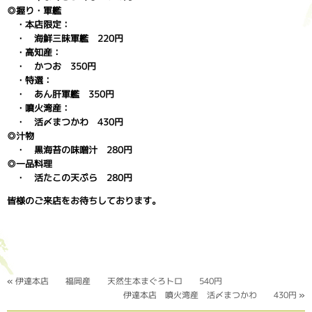
◎握り・軍艦
・本店限定：
・ 海鮮三昧軍艦 220円
・高知産：
・ かつお 350円
・特選：
・ あん肝軍艦 350円
・噴火湾産：
・ 活〆まつかわ 430円
◎汁物
・ 黒海苔の味噌汁 280円
◎一品料理
・ 活たこの天ぷら 280円
皆様のご来店をお待ちしております。
«
伊達本店 福岡産 天然生本まぐろトロ 540円
伊達本店 噴火湾産 活〆まつかわ 430円
»