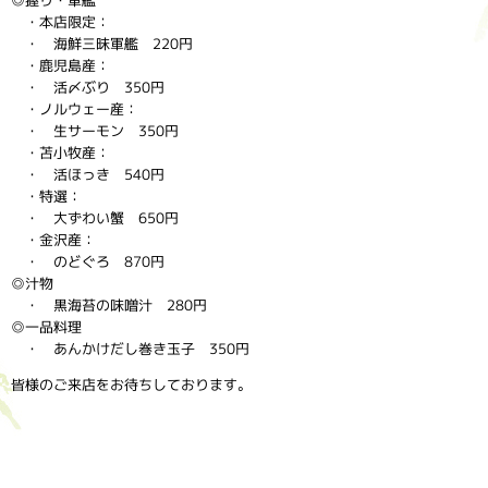
◎握り・軍艦
・本店限定：
・ 海鮮三昧軍艦 220円
・鹿児島産：
・ 活〆ぶり 350円
・ノルウェー産：
・ 生サーモン 350円
・苫小牧産：
・ 活ほっき 540円
・特選：
・ 大ずわい蟹 650円
・金沢産：
・ のどぐろ 870円
◎汁物
・ 黒海苔の味噌汁 280円
◎一品料理
・ あんかけだし巻き玉子 350円
皆様のご来店をお待ちしております。