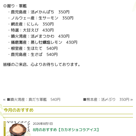
◎握り・軍艦
・鹿児島産：活〆かんぱち 350円
・ノルウェー産：生サーモン 350円
・網走産：にしん 350円
・特選：大甘えび 430円
・噴火湾産：活〆まつかわ 430円
・播磨灘産：蒸し牡蠣塩レモン 430円
・根室産：生ほたて 540円
・鹿児島産：生さば 540円
皆様のご来店、心よりお待ちしております。
«
■噴火湾産：真だち軍艦 540円
■熊本産：活〆ぶり 350円
»
今月のおすすめ
2026年8月1日
8月のおすすめ【カカオショコラアイス】