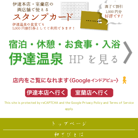
This site is protected by reCAPTCHA and the Google
Privacy Policy
and
Terms of Service
apply.
トップページ
和さびとは