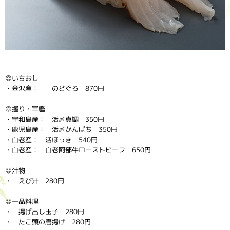
◎いちおし
・金沢産： のどぐろ 870円
◎握り・軍艦
・宇和島産： 活〆真鯛 350円
・鹿児島産： 活〆かんぱち 350円
・白老産： 活ほっき 540円
・白老産： 白老阿部牛ローストビーフ 650円
◎汁物
・ えび汁 280円
◎一品料理
・ 揚げ出し玉子 280円
・ たこ頭の唐揚げ 280円