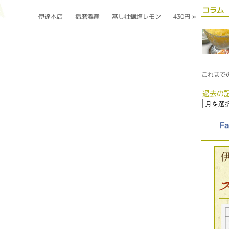
コラム
伊達本店 播磨灘産 蒸し牡蠣塩レモン 430円
»
これまで
過去の