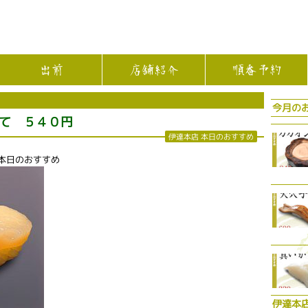
出前
店舗紹介
順番予約
今月の
て ５４０円
伊達本店 本日のおすすめ
 本日のおすすめ
伊達本