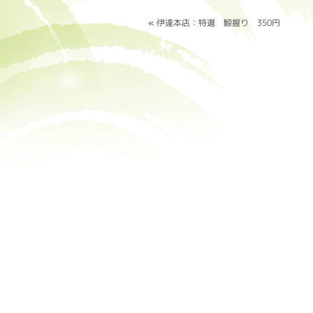
«
伊達本店：特選 鯨握り 350円