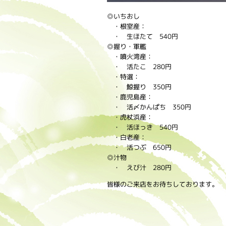
◎いちおし
・根室産：
・ 生ほたて 540円
◎握り・軍艦
・噴火湾産：
・ 活たこ 280円
・特選：
・ 鯨握り 350円
・鹿児島産：
・ 活〆かんぱち 350円
・虎杖浜産：
・ 活ほっき 540円
・白老産：
・ 活つぶ 650円
◎汁物
・ えび汁 280円
皆様のご来店をお待ちしております。