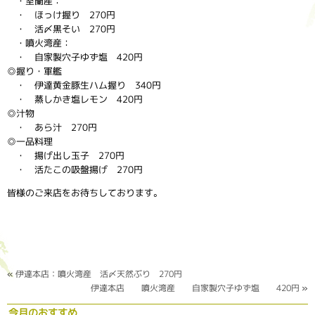
・室蘭産：
・ ほっけ握り 270円
・ 活〆黒そい 270円
・噴火湾産：
・ 自家製穴子ゆず塩 420円
◎握り・軍艦
・ 伊達黄金豚生ハム握り 340円
・ 蒸しかき塩レモン 420円
◎汁物
・ あら汁 270円
◎一品料理
・ 揚げ出し玉子 270円
・ 活たこの吸盤揚げ 270円
皆様のご来店をお待ちしております。
«
伊達本店：噴火湾産 活〆天然ぶり 270円
伊達本店 噴火湾産 自家製穴子ゆず塩 420円
»
今月のおすすめ