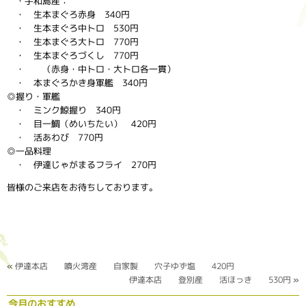
・宇和島産：
・ 生本まぐろ赤身 340円
・ 生本まぐろ中トロ 530円
・ 生本まぐろ大トロ 770円
・ 生本まぐろづくし 770円
・ （赤身・中トロ・大トロ各一貫）
・ 本まぐろかき身軍艦 340円
◎握り・軍艦
・ ミンク鯨握り 340円
・ 目一鯛（めいちたい） 420円
・ 活あわび 770円
◎一品料理
・ 伊達じゃがまるフライ 270円
皆様のご来店をお待ちしております。
«
伊達本店 噴火湾産 自家製 穴子ゆず塩 420円
伊達本店 登別産 活ほっき 530円
»
今月のおすすめ