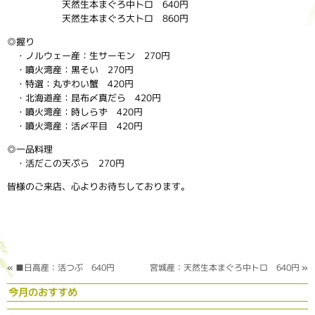
天然生本まぐろ中トロ 640円
天然生本まぐろ大トロ 860円
◎握り
・ノルウェー産：生サーモン 270円
・噴火湾産：黒そい 270円
・特選：丸ずわい蟹 420円
・北海道産：昆布〆真だら 420円
・噴火湾産：時しらず 420円
・噴火湾産：活〆平目 420円
◎一品料理
・活だこの天ぷら 270円
皆様のご来店、心よりお待ちしております。
«
■日高産：活つぶ 640円
宮城産：天然生本まぐろ中トロ 640円
»
今月のおすすめ