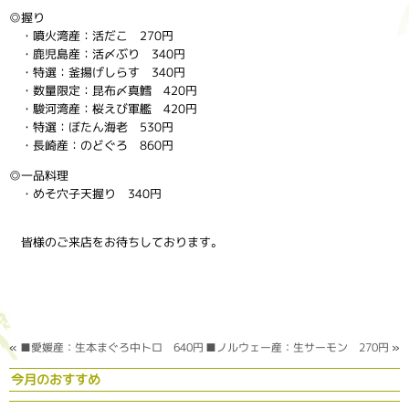
◎握り
・噴火湾産：活だこ 270円
・鹿児島産：活〆ぶり 340円
・特選：釜揚げしらす 340円
・数量限定：昆布〆真鱈 420円
・駿河湾産：桜えび軍艦 420円
・特選：ぼたん海老 530円
・長崎産：のどぐろ 860円
◎一品料理
・めそ穴子天握り 340円
皆様のご来店をお待ちしております。
«
■愛媛産：生本まぐろ中トロ 640円
■ノルウェー産：生サーモン 270円
»
今月のおすすめ