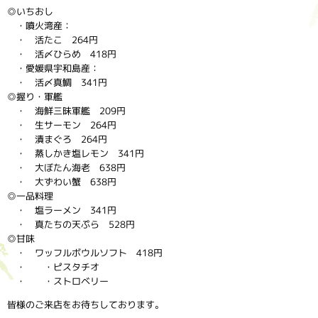
◎いちおし
・噴火湾産：
・ 活たこ 264円
・ 活〆ひらめ 418円
・愛媛県宇和島産：
・ 活〆真鯛 341円
◎握り・軍艦
・ 海鮮三昧軍艦 209円
・ 生サーモン 264円
・ 漬まぐろ 264円
・ 蒸しかき塩レモン 341円
・ 大ぼたん海老 638円
・ 大ずわい蟹 638円
◎一品料理
・ 塩ラーメン 341円
・ 真たちの天ぷら 528円
◎甘味
・ ワッフルボウルソフト 418円
・ ・ピスタチオ
・ ・ストロベリー
皆様のご来店をお待ちしております。