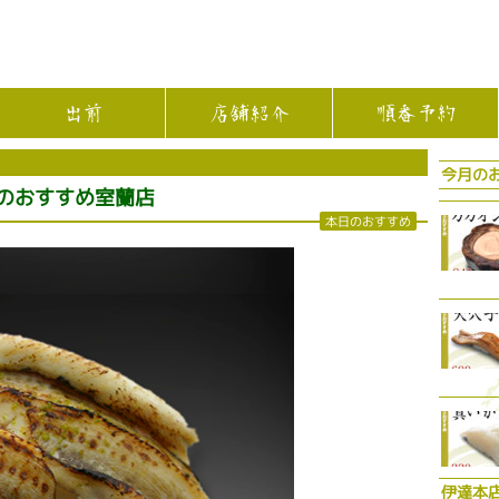
出前
店舗紹介
順番予約
今月の
日のおすすめ室蘭店
本日のおすすめ
伊達本