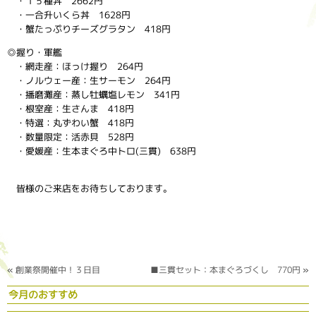
・１５種丼 2662円
・一合升いくら丼 1628円
・蟹たっぷりチーズグラタン 418円
◎握り・軍艦
・網走産：ほっけ握り 264円
・ノルウェー産：生サーモン 264円
・播磨灘産：蒸し牡蠣塩レモン 341円
・根室産：生さんま 418円
・特選：丸ずわい蟹 418円
・数量限定：活赤貝 528円
・愛媛産：生本まぐろ中トロ(三貫) 638円
皆様のご来店をお待ちしております。
«
創業祭開催中！３日目
■三貫セット：本まぐろづくし 770円
»
今月のおすすめ