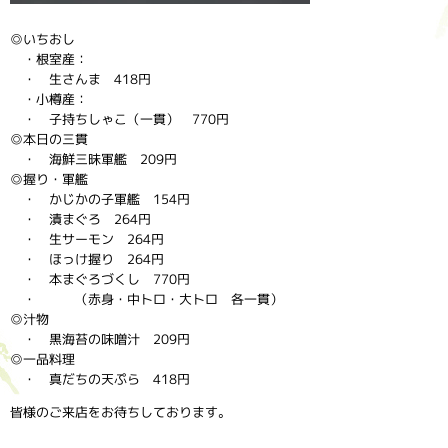
◎いちおし
・根室産：
・ 生さんま 418円
・小樽産：
・ 子持ちしゃこ（一貫） 770円
◎本日の三貫
・ 海鮮三昧軍艦 209円
◎握り・軍艦
・ かじかの子軍艦 154円
・ 漬まぐろ 264円
・ 生サーモン 264円
・ ほっけ握り 264円
・ 本まぐろづくし 770円
・ （赤身・中トロ・大トロ 各一貫）
◎汁物
・ 黒海苔の味噌汁 209円
◎一品料理
・ 真だちの天ぷら 418円
皆様のご来店をお待ちしております。