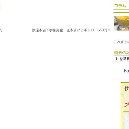
コラム
円
伊達本店：宇和島産 生本まぐろ中トロ 638円
»
これまで
過去の