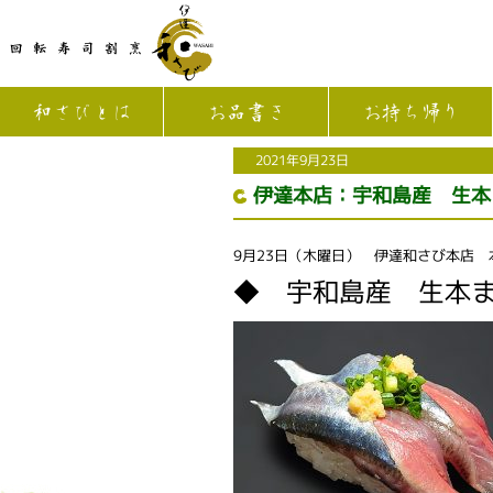
和さびとは
お品書き
お持ち帰り
2021年9月23日
伊達本店：宇和島産 生本
9月23日（木曜日） 伊達和さび本店
◆ 宇和島産 生本