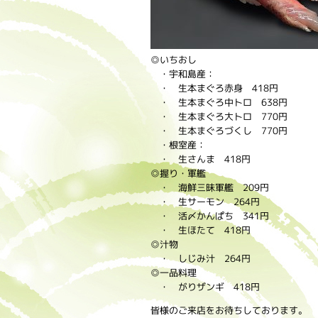
◎いちおし
・宇和島産：
・ 生本まぐろ赤身 418円
・ 生本まぐろ中トロ 638円
・ 生本まぐろ大トロ 770円
・ 生本まぐろづくし 770円
・根室産：
・ 生さんま 418円
◎握り・軍艦
・ 海鮮三昧軍艦 209円
・ 生サーモン 264円
・ 活〆かんぱち 341円
・ 生ほたて 418円
◎汁物
・ しじみ汁 264円
◎一品料理
・ がりザンギ 418円
皆様のご来店をお待ちしております。