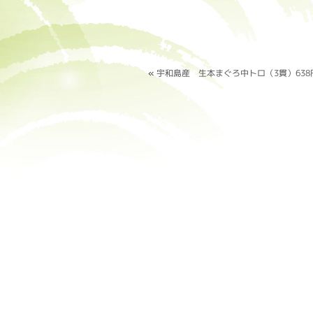
«
宇和島産 生本まぐろ中トロ（3貫）638