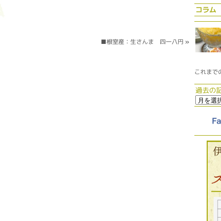
コラム
■根室産：生さんま 四一八円
»
これまで
過去の