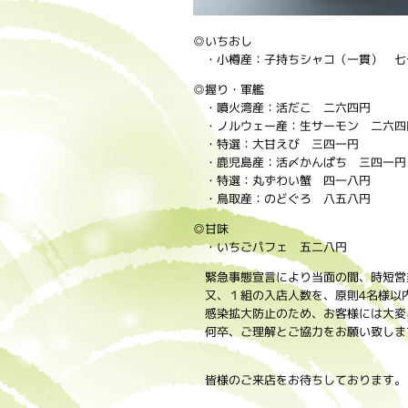
◎いちおし
・小樽産：子持ちシャコ（一貫） 七
◎握り・軍艦
・噴火湾産：活だこ 二六四円
・ノルウェー産：生サーモン 二六四
・特選：大甘えび 三四一円
・鹿児島産：活〆かんぱち 三四一円
・特選：丸ずわい蟹 四一八円
・鳥取産：のどぐろ 八五八円
◎甘味
・いちごパフェ 五二八円
緊急事態宣言により当面の間、時短営
又、１組の入店人数を、原則4名様以
感染拡大防止のため、お客様には大変
何卒、ご理解とご協力をお願い致しま
皆様のご来店をお待ちしております。