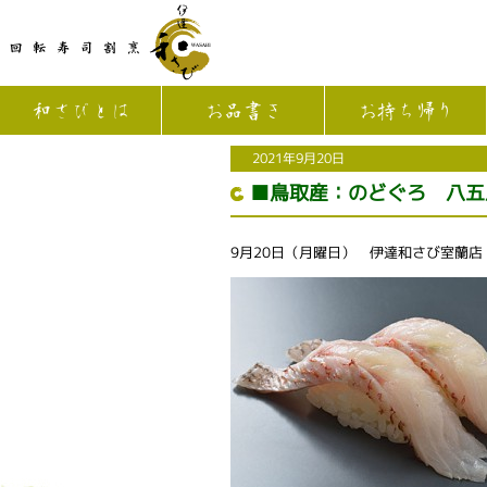
和さびとは
お品書き
お持ち帰り
2021年9月20日
■鳥取産：のどぐろ 八五
9月20日（月曜日） 伊達和さび室蘭