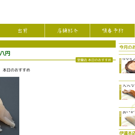
出前
店舗紹介
順番予約
今月の
八円
室蘭店 本日のおすすめ
店 本日のおすすめ
伊達本