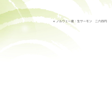
«
ノルウェー産：生サーモン 二六四円