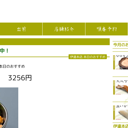
出前
店舗紹介
順番予約
今月の
中！
伊達本店 本日のおすすめ
 本日のおすすめ
 3256円
伊達本