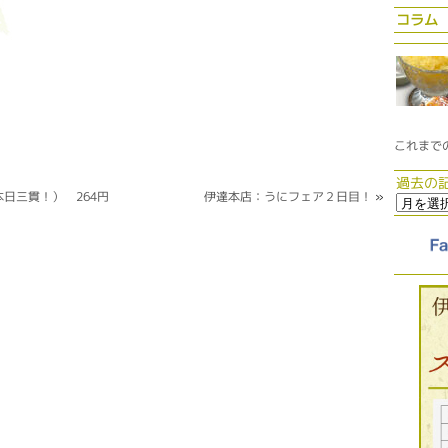
コラム
これまで
過去の
日三貫！） 264円
伊達本店：うにフェア２日目！
»