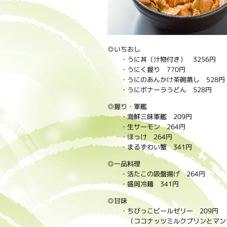
◎いちおし
・うに丼（汁物付き） 3256円
・うにく握り 770円
・うにのあんかけ茶碗蒸し 528円
・うにボナーラうどん 528円
◎握り・軍艦
・海鮮三昧軍艦 209円
・生サーモン 264円
・ほっけ 264円
・まるずわい蟹 341円
◎一品料理
・活たこの吸盤揚げ 264円
・盛岡冷麺 341円
◎甘味
・ちびっこビールゼリー 209円
（ココナッツミルクプリンとマン