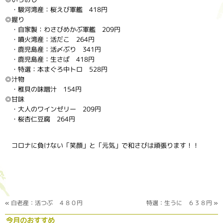
・駿河湾産：桜えび軍艦 418円
◎握り
・自家製：わさびめかぶ軍艦 209円
・噴火湾産：活だこ 264円
・鹿児島産：活〆ぶり 341円
・鹿児島産：生さば 418円
・特選：本まぐろ中トロ 528円
◎汁物
・稚貝の味噌汁 154円
◎甘味
・大人のワインゼリー 209円
・桜杏仁豆腐 264円
コロナに負けない「笑顔」と「元気」で和さびは頑張ります！！
«
白老産：活つぶ ４８０円
特選：生うに ６３８円
»
今月のおすすめ