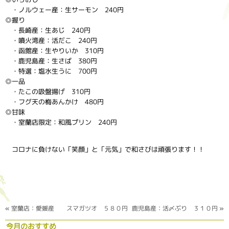
・ノルウェー産：生サーモン 240円
◎握り
・長崎産：生あじ 240円
・噴火湾産：活だこ 240円
・函館産：生やりいか 310円
・鹿児島産：生さば 380円
・特選：塩水生うに 700円
◎一品
・たこの吸盤揚げ 310円
・フグ天の梅あんかけ 480円
◎甘味
・室蘭店限定：和風プリン 240円
コロナに負けない「笑顔」と「元気」で和さびは頑張ります！！
«
室蘭店：愛媛産 スマガツオ ５８０円
鹿児島産：活〆ぶり ３１０円
»
今月のおすすめ