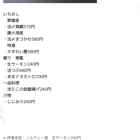
いちおし
愛媛産
・活〆真鯛310円
噴火湾産
・活〆まつかわ380円
特選
・大ずわい蟹580円
握り・軍艦
・生サーモン240円
・活つぶ480円
・本まぐろ大トロ700円
一品料理
・活たこの吸盤揚げ240円
汁物
・しじみ汁240円
«
伊達本店：ノルウェー産 生サーモン240円