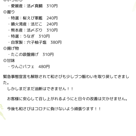
・愛媛産：活〆真鯛 310円
◎握り
・特選：桜えび軍艦 240円
・噴火湾産：活だこ 240円
・熊本産：活〆ぶり 310円
・特選：うなぎ 310円
・自家製：穴子柚子塩 380円
◎揚げ物
・たこの吸盤揚げ 310円
◎甘味
・りんごパフェ 480円
緊急事態宣言も解除されて和さびも少しづつ賑わいを取り戻してきまし
た。
しかしまだまだ油断はできません！！
お客様に安心して召し上がれるようにと日々の改善は欠かせません。
今後も和さびはコロナに負けないよう頑張ります！！