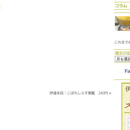
コラム
これまで
過去の
伊達本店：こぼれしらす軍艦 240円
»