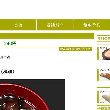
出前
店舗紹介
順番予約
今月の
240円
伊達本店 本日のおすすめ
伊達本店
（税別）
伊達本