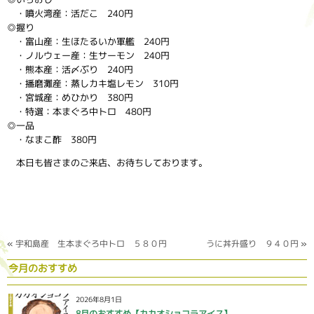
・噴火湾産：活だこ 240円
◎握り
・富山産：生ほたるいか軍艦 240円
・ノルウェー産：生サーモン 240円
・熊本産：活〆ぶり 240円
・播磨灘産：蒸しカキ塩レモン 310円
・宮城産：めひかり 380円
・特選：本まぐろ中トロ 480円
◎一品
・なまこ酢 380円
本日も皆さまのご来店、お待ちしております。
«
宇和島産 生本まぐろ中トロ ５８０円
うに丼升盛り ９４０円
»
今月のおすすめ
2026年8月1日
8月のおすすめ【カカオショコラアイス】