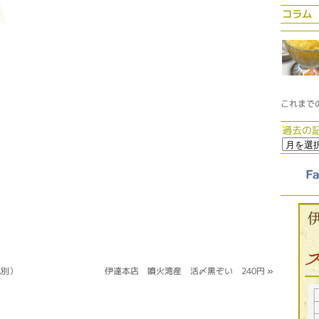
コラム
これまで
過去の
税別）
伊達本店 噴火湾産 活〆黒ぞい 240円
»