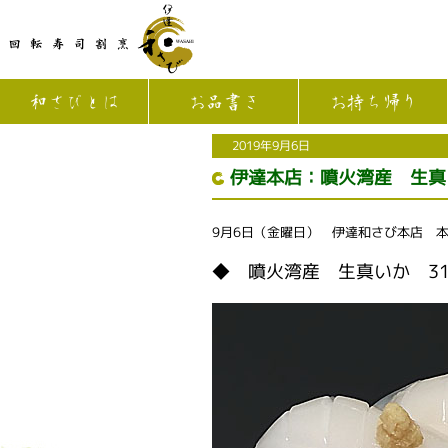
和さびとは
お品書き
お持ち帰り
2019年9月6日
伊達本店：噴火湾産 生真
9月6日（金曜日） 伊達和さび本店 
◆ 噴火湾産 生真いか 31