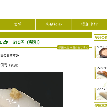
出前
店舗紹介
順番予約
今月の
いか 310円（税別）
伊達本店 本日のおすすめ
本日のおすすめ
0円
（税別）
伊達本