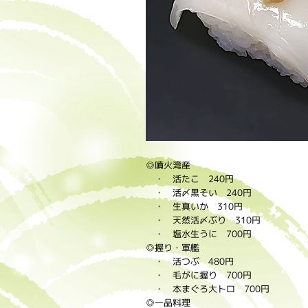
◎噴火湾産
・ 活たこ 240円
・ 活〆黒そい 240円
・ 生真いか 310円
・ 天然活〆ぶり 310円
・ 塩水生うに 700円
◎握り・軍艦
・ 活つぶ 480円
・ 毛がに握り 700円
・ 本まぐろ大トロ 700円
◎一品料理