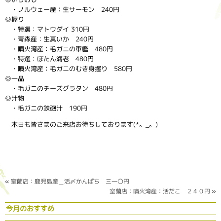
・ノルウェー産：生サーモン 240円
◎握り
・特選：マトウダイ 310円
・青森産：生真いか 240円
・噴火湾産：毛ガニの軍艦 480円
・特選：ぼたん海老 480円
・噴火湾産：毛ガニのむき身握り 580円
◎一品
・毛ガニのチーズグラタン 480円
◎汁物
・毛ガニの鉄砲汁 190円
本日も皆さまのご来店お待ちしております(*。_。)
«
室蘭店：鹿児島産＿活〆かんぱち 三一〇円
室蘭店：噴火湾産：活だこ ２４０円
»
今月のおすすめ