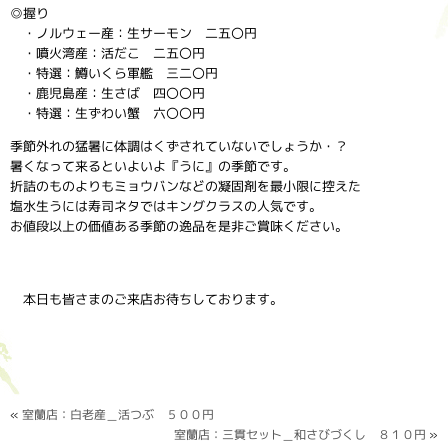
◎握り
・ノルウェー産：生サーモン 二五〇円
・噴火湾産：活だこ 二五〇円
・特選：鱒いくら軍艦 三二〇円
・鹿児島産：生さば 四〇〇円
・特選：生ずわい蟹 六〇〇円
季節外れの猛暑に体調はくずされていないでしょうか・？
暑くなって来るといよいよ『うに』の季節です。
折詰のものよりもミョウバンなどの凝固剤を最小限に控えた
塩水生うには寿司ネタではキングクラスの人気です。
お値段以上の価値ある季節の逸品を是非ご賞味ください。
本日も皆さまのご来店お待ちしております。
«
室蘭店：白老産＿活つぶ ５００円
室蘭店：三貫セット＿和さびづくし ８１０円
»