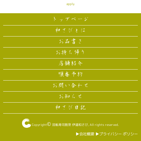
apply.
トップページ
和さびとは
お品書き
お持ち帰り
店舗紹介
順番予約
お問い合わせ
お知らせ
和さび日記
©
Copyright
回転寿司割烹 伊達和さび
, All rights reserved.
▶︎会社概要
▶︎プライバシー ポリシー