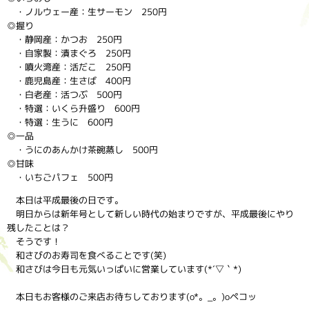
・ノルウェー産：生サーモン 250円
◎握り
・静岡産：かつお 250円
・自家製：漬まぐろ 250円
・噴火湾産：活だこ 250円
・鹿児島産：生さば 400円
・白老産：活つぶ 500円
・特選：いくら升盛り 600円
・特選：生うに 600円
◎一品
・うにのあんかけ茶碗蒸し 500円
◎甘味
・いちごパフェ 500円
本日は平成最後の日です。
明日からは新年号として新しい時代の始まりですが、平成最後にやり
残したことは？
そうです！
和さびのお寿司を食べることです(笑)
和さびは今日も元気いっぱいに営業しています(*´▽｀*)
本日もお客様のご来店お待ちしております(o*。_。)oペコッ