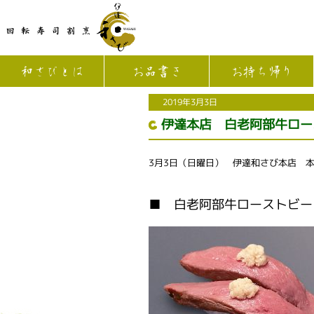
和さびとは
お品書き
お持ち帰り
2019年3月3日
伊達本店 白老阿部牛ロー
3月3日（日曜日） 伊達和さび本店 
■ 白老阿部牛ローストビー