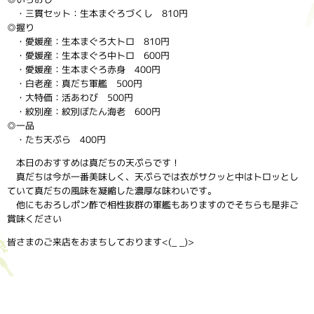
・三貫セット：生本まぐろづくし 810円
◎握り
・愛媛産：生本まぐろ大トロ 810円
・愛媛産：生本まぐろ中トロ 600円
・愛媛産：生本まぐろ赤身 400円
・白老産：真だち軍艦 500円
・大特価：活あわび 500円
・紋別産：紋別ぼたん海老 600円
◎一品
・たち天ぷら 400円
本日のおすすめは真だちの天ぷらです！
真だちは今が一番美味しく、天ぷらでは衣がサクッと中はトロッとし
ていて真だちの風味を凝縮した濃厚な味わいです。
他にもおろしポン酢で相性抜群の軍艦もありますのでそちらも是非ご
賞味ください
皆さまのご来店をおまちしております<(_ _)>