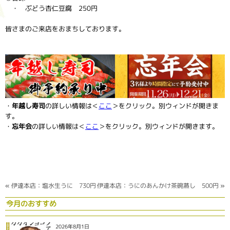
・ ぶどう杏仁豆腐 250円
皆さまのご来店をおまちしております。
・
年越し寿司
の詳しい情報は＜
ここ
＞をクリック。別ウィンドが開きま
す。
・
忘年会
の詳しい情報は＜
ここ
＞をクリック。別ウィンドが開きます。
«
伊達本店：塩水生うに 730円
伊達本店：うにのあんかけ茶碗蒸し 500円
»
今月のおすすめ
2026年8月1日