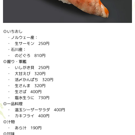
◎いちおし
・ノルウェー産：
・ 生サーモン 250円
・石川産：
・ のどぐろ 810円
◎握り・軍艦
・ いしがき貝 250円
・ 大甘えび 320円
・ 活〆かんぱち 320円
・ 生さんま 320円
・ 生さば 400円
・ 塩水生うに 730円
◎一品料理
・ 温玉シーザーサラダ 400円
・ カキフライ 400円
◎汁物
・ あら汁 190円
◎甘味