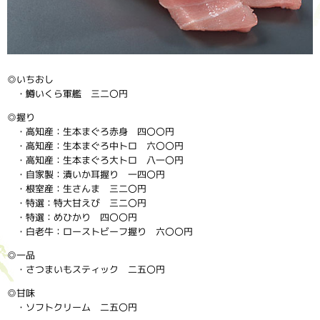
◎いちおし
・鱒いくら軍艦 三二〇円
◎握り
・高知産：生本まぐろ赤身 四〇〇円
・高知産：生本まぐろ中トロ 六〇〇円
・高知産：生本まぐろ大トロ 八一〇円
・自家製：漬いか耳握り 一四〇円
・根室産：生さんま 三二〇円
・特選：特大甘えび 三二〇円
・特選：めひかり 四〇〇円
・白老牛：ローストビーフ握り 六〇〇円
◎一品
・さつまいもスティック 二五〇円
◎甘味
・ソフトクリーム 二五〇円