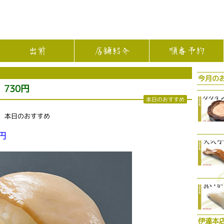
出前
店舗紹介
順番予約
今月の
730円
本日のおすすめ
店 本日のおすすめ
円
伊達本