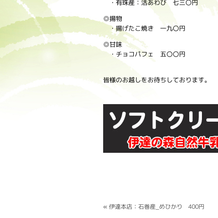
・有珠産：活あわび 七三〇円
◎揚物
・揚げたこ焼き 一九〇円
◎甘味
・チョコパフェ 五〇〇円
皆様のお越しをお待ちしております。
«
伊達本店：石巻産_めひかり 400円