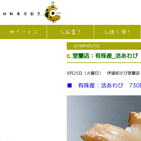
和さびとは
お品書き
お持ち帰り
2018年9月25日
室蘭店：有珠産_活あわび 
9月25日（火曜日） 伊達和さび室蘭
■ 有珠産：活あわび 730