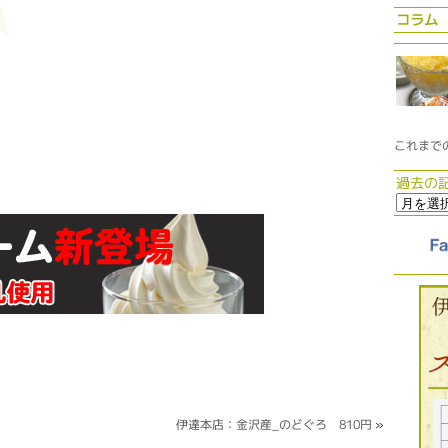
コラム
これまで
過去の
伊達本店：金沢産_のどぐろ 810円
»