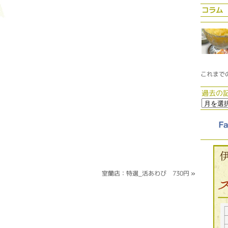
コラム
これまで
過去の
室蘭店：特選_活あわび 730円
»