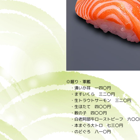
◎握り・軍艦
・漬いか耳 一四〇円
・ますいくら 三二〇円
・生トラウトサーモン 三二〇円
・生ほたて 四〇〇円
・数の子 四〇〇円
・白老阿部牛ローストビーフ 六〇〇
・本まぐろ大トロ 七三〇円
・のどぐろ 八一〇円