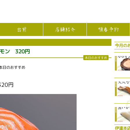
出前
店舗紹介
順番予約
今月の
モン 320円
本日のおすすめ
 本日のおすすめ
20円
伊達本