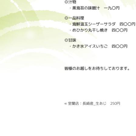
◎汁物
・黒海苔の味噌汁 一九〇円
◎一品料理
・海鮮温玉シーザーサラダ 四〇〇円
・めひかり丸干し焼き 四〇〇円
◎甘味
・かき氷アイスいちご 四〇〇円
皆様のお越しをお待ちしております。
«
室蘭店：長崎産_生あじ 250円