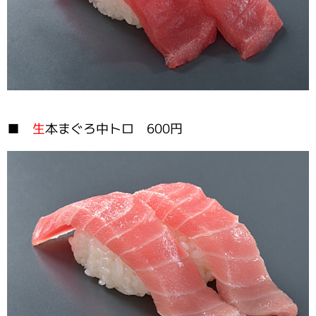
■
生
本まぐろ中トロ 600円