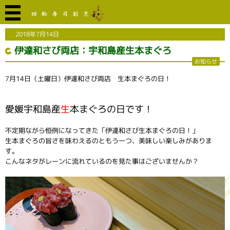
2018年7月14日
伊達和さび両店：宇和島産生本まぐろ
お知らせ
7月14日（土曜日）伊達和さび両店 生本まぐろの日！
愛媛宇和島産
生
本まぐろの日です！
不定期ながら恒例になってきた「伊達和さび生本まぐろの日！」
生本まぐろの旨さを味わえるのともう一つ、美味しい楽しみがありま
す。
こんなネタがレーンに流れているのを見た事はございませんか？