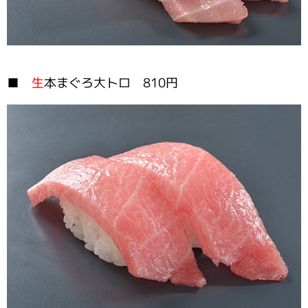
■
生
本まぐろ大トロ 810円