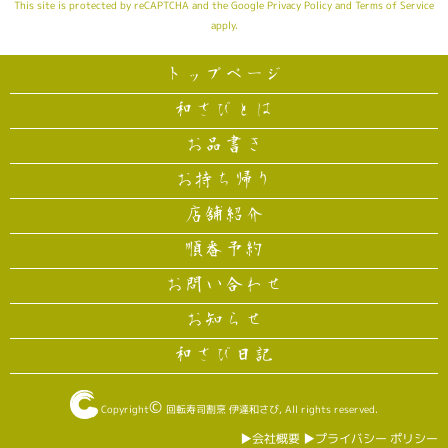
This site is protected by reCAPTCHA and the Google
Privacy Policy
and
Terms of Service
apply.
トップページ
和さびとは
お品書き
お持ち帰り
店舗紹介
順番予約
お問い合わせ
お知らせ
和さび日記
©
Copyright
回転寿司割烹 伊達和さび
, All rights reserved.
▶︎会社概要
▶︎プライバシー ポリシー