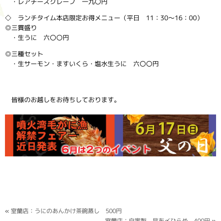
・レアチーズクレープ 一九〇円
◇ ランチタイム本店限定お得メニュー（平日 11：30～16：00）
◎三貫盛り
・生うに 六〇〇円
◎三種セット
・生サーモン・ますいくら・塩水生うに 六〇〇円
皆様のお越しをお待ちしております。
«
室蘭店：うにのあんかけ茶碗蒸し 500円
室蘭店：自家製 昆布〆ひらめ 400円
»