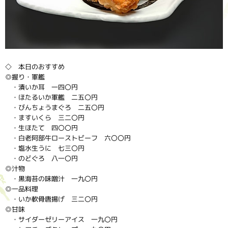
◇ 本日のおすすめ
◎握り・軍艦
・漬いか耳 一四〇円
・ほたるいか軍艦 二五〇円
・びんちょうまぐろ 二五〇円
・ますいくら 三二〇円
・生ほたて 四〇〇円
・白老阿部牛ローストビーフ 六〇〇円
・塩水生うに 七三〇円
・のどぐろ 八一〇円
◎汁物
・黒海苔の味噌汁 一九〇円
◎一品料理
・いか軟骨唐揚げ 三二〇円
◎甘味
・サイダーゼリーアイス 一九〇円