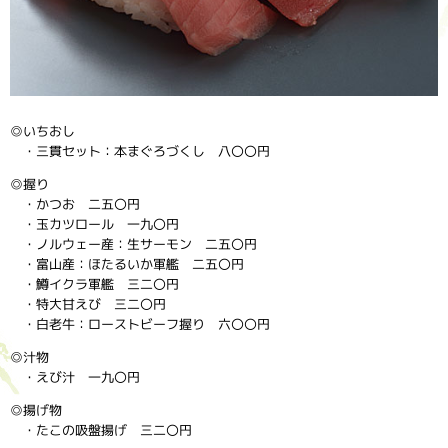
◎いちおし
・三貫セット：本まぐろづくし 八〇〇円
◎握り
・かつお 二五〇円
・玉カツロール 一九〇円
・ノルウェー産：生サーモン 二五〇円
・富山産：ほたるいか軍艦 二五〇円
・鱒イクラ軍艦 三二〇円
・特大甘えび 三二〇円
・白老牛：ローストビーフ握り 六〇〇円
◎汁物
・えび汁 一九〇円
◎揚げ物
・たこの吸盤揚げ 三二〇円